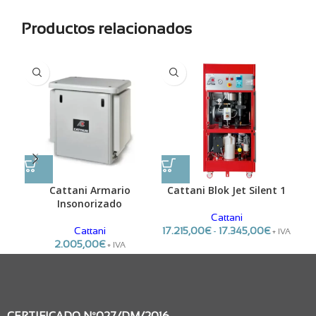
Productos relacionados
Cattani Armario
Cattani Blok Jet Silent 1
C
Insonorizado
Cattani
Cattani
17.215,00
€
-
17.345,00
€
+ IVA
2.005,00
€
+ IVA
CERTIFICADO Nº027/DM/2016