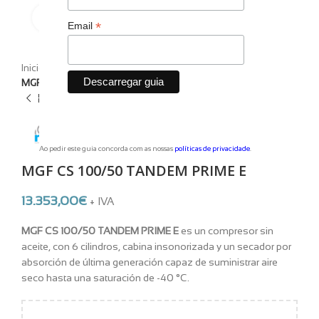
Haga clic para ampliar
*
Email
Inicio
Equipos
Aire Comprimido
Insonorización
MGF CS 100/50 TANDEM PRIME E
Ao pedir este guia concorda com as nossas
políticas de privacidade
.
MGF CS 100/50 TANDEM PRIME E
13.353,00
€
+ IVA
MGF CS 100/50 TANDEM PRIME E
es un compresor sin
aceite, con 6 cilindros, cabina insonorizada y un secador por
absorción de última generación capaz de suministrar aire
seco hasta una saturación de -40 °C.