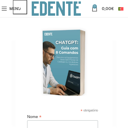
0
MENU
0,00
€
*
obrigatório
*
Nome