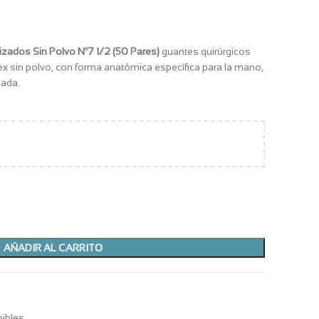
izados Sin Polvo Nº7 1/2 (50 Pares)
guantes quirúrgicos
tex sin polvo, con forma anatómica específica para la mano,
zada.
AÑADIR AL CARRITO
ibles