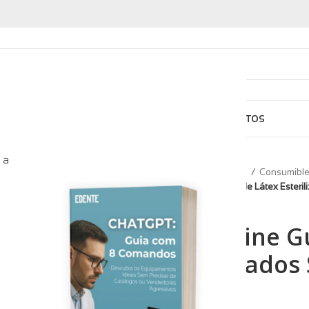
ARCAS
ASISTENCIA
QUIÉNES SOMOS
CARTERA
CONTACTOS
 a
Inicio
Consumibles
Consumibl
Medicaline Guantes de Látex Esterili
Medicaline G
Esterilizados 
pares)