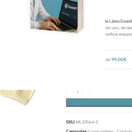
41,63
€
+ IVA
Medicaline Guantes de Látex Esteril
esterilizados de un solo uso, de lá
puño moldeado y superficie texturi
Color blanco natural
Envío gratuito desde
99,00
€
.
Hay existencias
SKU:
ML33564-S
Categorías:
Consumibles
,
Consum