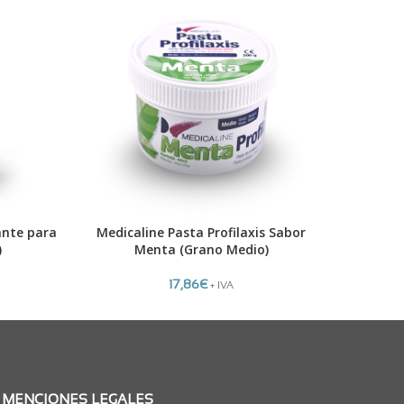
ADO
ante para
Medicaline Pasta Profilaxis Sabor
Medical
AÑADIR AL CARRITO
LEER MÁS
)
Menta (Grano Medio)
17,86
€
+ IVA
MENCIONES LEGALES