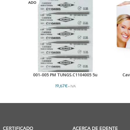
ADO
001-005 PM TUNGS.C1104005 5u
Cav
LEER MÁS
AÑADIR A
19,67
€
+ IVA
CERTIFICADO
ACERCA DE EDENTE