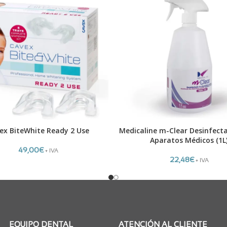
ex BiteWhite Ready 2 Use
Medicaline m-Clear Desinfect
L CARRITO
AÑADIR AL CARRITO
Aparatos Médicos (1L
49,00
€
+ IVA
22,48
€
+ IVA
EQUIPO DENTAL
ATENCIÓN AL CLIENTE