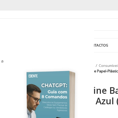
ARCAS
ASSISTÊNCIA
SOBRE NÓS
BLOG
PORTEFÓLIO
CONTACTOS
 a
Início
Consumíveis
Consumíve
Medicaline Babetes de Papel-Plásti
Medicaline B
Plástico Azul
24,23
€
+ IVA