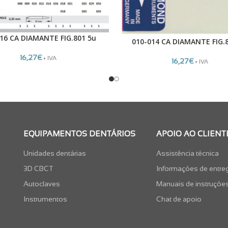
16 CA DIAMANTE FIG.801 5u
010-014 CA DIAMANTE FIG.
LER MAIS
16,27
€
+ IVA
16,27
€
+ IVA
EQUIPAMENTOS DENTÁRIOS
APOIO AO CLIENT
Unidades dentárias
Assistência técnica
3D CBCT
Informações de entre
Autoclaves
Manuais de instruçõe
Instrumentos
Chat de apoio