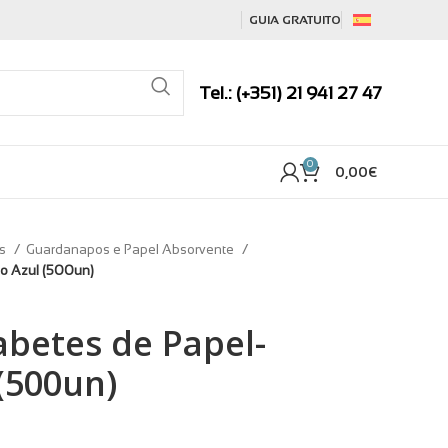
GUIA GRATUITO
Tel.: (+351) 21 941 27 47
0
0,00
€
is
Guardanapos e Papel Absorvente
co Azul (500un)
abetes de Papel-
 (500un)