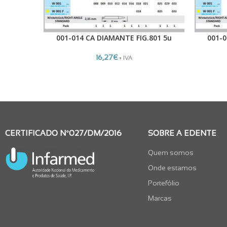
001-014 CA DIAMANTE FIG.801 5u
001-0
LER MAIS
LER MAIS
16,27
€
+ IVA
CERTIFICADO Nº027/DM/2016
SOBRE A EDENTE
Quem somos
Onde estamos
Portefólio
Marcas