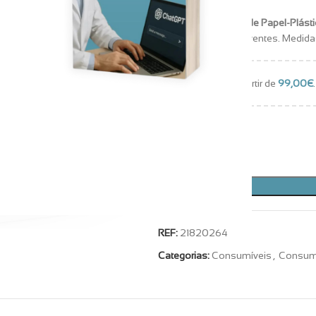
Medicaline Babetes de Papel-Plást
Resistentes e absorventes. Medida
Envios grátis a partir de
99,00
€
.
Em stock
REF:
21820264
Categorias:
Consumíveis
,
Consum