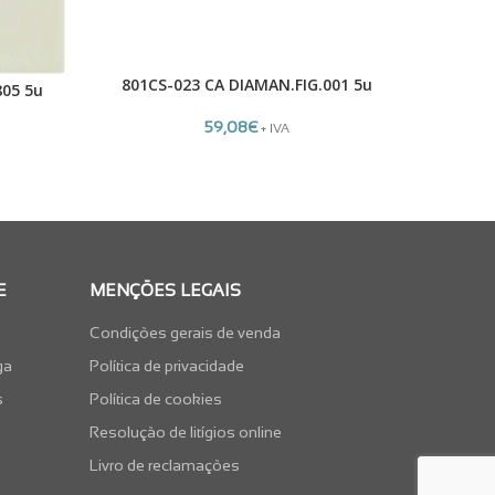
801CS-023 CA DIAMAN.FIG.001 5u
RA 11A/
ADICIONAR
ADICIONA
805 5u
59,08
€
+ IVA
E
MENÇÕES LEGAIS
Condições gerais de venda
ga
Política de privacidade
s
Política de cookies
Resolução de litígios online
Livro de reclamações