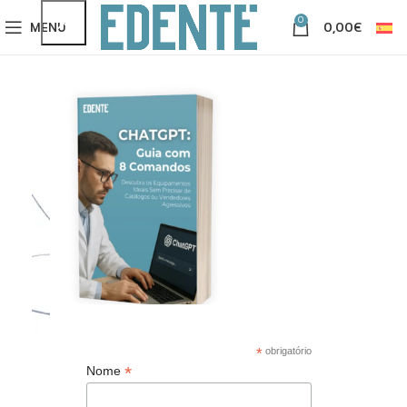
0
MENU
0,00
€
*
obrigatório
*
Nome