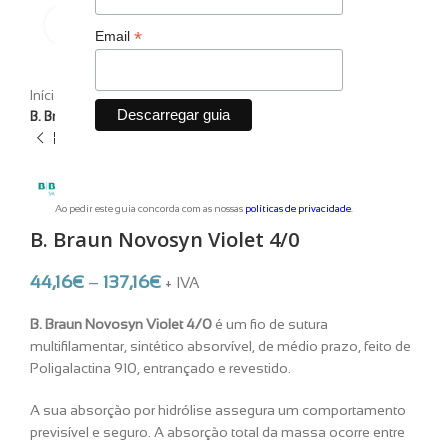
Clique para ampliar
*
Email
Início
Consumíveis
Suturas
Absorvíveis
B. Braun Novosyn Violet 4/0
Ao pedir este guia concorda com as nossas
políticas de privacidade
.
B. Braun Novosyn Violet 4/0
44,16
€
–
137,16
€
+ IVA
B. Braun Novosyn Violet 4/0
é um fio de sutura
multifilamentar, sintético absorvível, de médio prazo, feito de
Poligalactina 910, entrançado e revestido.
A sua absorção por hidrólise assegura um comportamento
previsível e seguro. A absorção total da massa ocorre entre