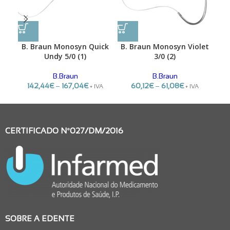
B. Braun Monosyn Quick
B. Braun Monosyn Violet
B.
Undy 5/0 (1)
3/0 (2)
B.Braun
B.Braun
142,44
€
–
167,04
€
60,12
€
–
61,08
€
+ IVA
+ IVA
CERTIFICADO Nº027/DM/2016
SOBRE A EDENTE